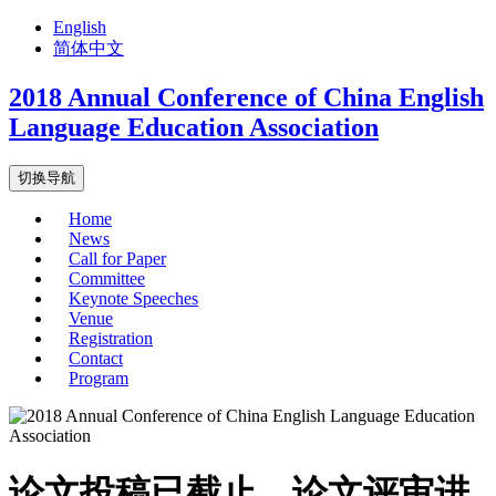
English
简体中文
2018 Annual Conference of China English
Language Education Association
切换导航
Home
News
Call for Paper
Committee
Keynote Speeches
Venue
Registration
Contact
Program
论文投稿已截止。论文评审进